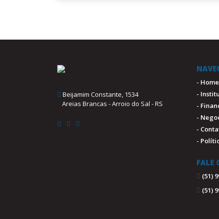
NAVE
- Home
- Insti
Beijamim Constante, 1534
Areias Brancas - Arroio do Sal - RS
- Fina
- Nego
- Conta
- Polít
FALE
(51) 
(51) 