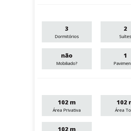
3
2
Dormitórios
Suíte
não
1
Mobiliado?
Pavimen
102 m
102 
Área Privativa
Área To
102 m