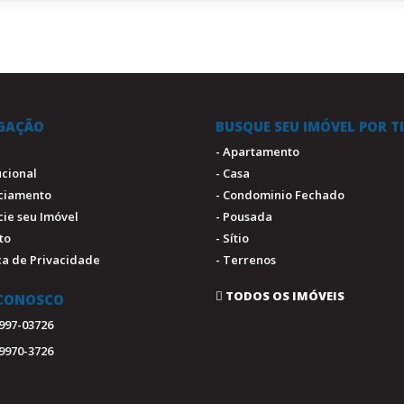
GAÇÃO
BUSQUE SEU IMÓVEL POR T
- Apartamento
tucional
- Casa
nciamento
- Condominio Fechado
cie seu Imóvel
- Pousada
to
- Sítio
ica de Privacidade
- Terrenos
TODOS OS IMÓVEIS
 CONOSCO
9997-03726
99970-3726