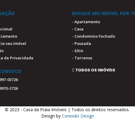
GAÇÃO
BUSQUE SEU IMÓVEL POR T
- Apartamento
tucional
- Casa
nciamento
- Condominio Fechado
cie seu Imóvel
- Pousada
to
- Sítio
ica de Privacidade
- Terrenos
TODOS OS IMÓVEIS
 CONOSCO
9997-03726
99970-3726
© 2023 - Casa da Praia Imóveis | Todos os direitos reservados.
.
Design by
Conexão Design