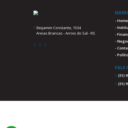
NAVE
- Home
- Insti
Beijamim Constante, 1534
Areias Brancas - Arroio do Sal - RS
- Fina
- Nego
- Conta
- Polít
FALE
(51) 
(51) 