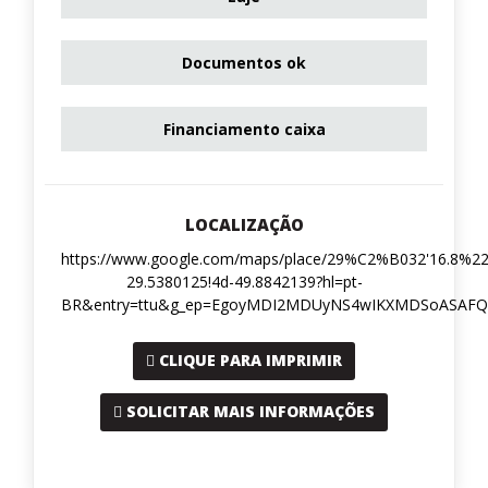
Documentos ok
Financiamento caixa
LOCALIZAÇÃO
https://www.google.com/maps/place/29%C2%B032'16.8%2
29.5380125!4d-49.8842139?hl=pt-
BR&entry=ttu&g_ep=EgoyMDI2MDUyNS4wIKXMDSoASA
CLIQUE PARA IMPRIMIR
SOLICITAR MAIS INFORMAÇÕES