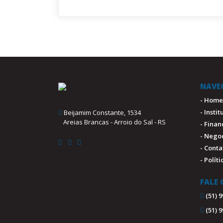
NAVE
- Home
- Insti
Beijamim Constante, 1534
Areias Brancas - Arroio do Sal - RS
- Fina
- Nego
- Conta
- Polít
FALE
(51) 
(51) 