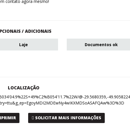
em contato agora mesmo!
PCIONAIS / ADICIONAIS
Laje
Documentos ok
LOCALIZAÇÃO
B034'04.9%22S+49%C2%B054'11.7%22W/@-29.5680359,-49.9058224,
R&entry=ttu&g_ep=EgoyMDI2MDEwNy4wIKXMDSoASAFQAw%3D%3D
MPRIMIR
SOLICITAR MAIS INFORMAÇÕES