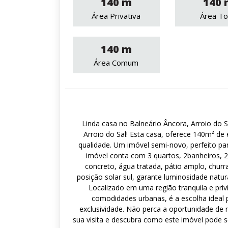
140 m
140 
Área Privativa
Área To
140 m
Área Comum
Linda casa no Balneário Âncora, Arroio do 
Arroio do Sal! Esta casa, oferece 140m² d
qualidade. Um imóvel semi-novo, perfeito pa
imóvel conta com 3 quartos, 2banheiros, 2v
concreto, água tratada, pátio amplo, chur
posição solar sul, garante luminosidade natu
Localizado em uma região tranquila e priv
comodidades urbanas, é a escolha ideal 
exclusividade. Não perca a oportunidade de
sua visita e descubra como este imóvel pode s