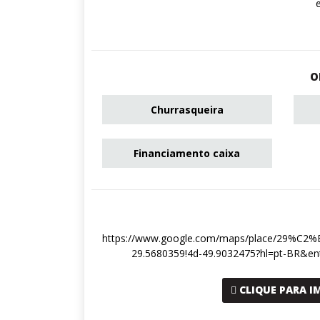
O
Churrasqueira
Financiamento caixa
https://www.google.com/maps/place/29%C2%
29.5680359!4d-49.9032475?hl=pt-B
CLIQUE PARA I