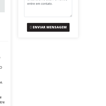
ENVIAR MENSAGEM
e
 O
e.
de
tre