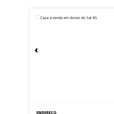
‹
ENDEREÇO