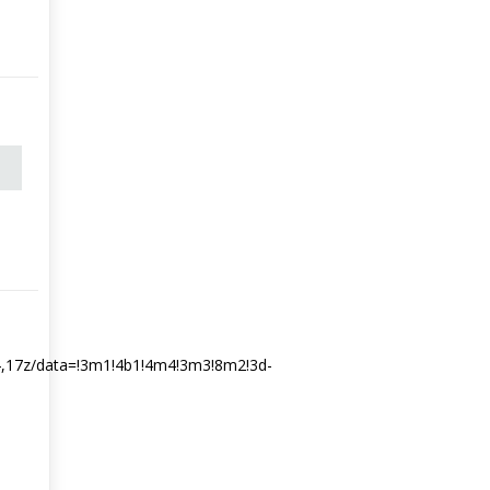
17z/data=!3m1!4b1!4m4!3m3!8m2!3d-