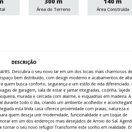
m
300 m
140 m
tal
Área do Terreno
Área Construída
DESCRIÇÃO
Sal/RS. Descubra o seu novo lar em um dos locais mais charmosos d
e espaço bem distribuído, com design moderno e acabamentos de alta
ra quem busca conforto, segurança e um estilo de vida diferenciado.
agas de garagem, sala de estar e jantar integradas, cozinha, lajede
rasqueira, murada e cercada com alarme, e esquadrias em madeira. A
ral durante todo o dia, criando um ambiente acolhedor e aconchegant
ilegiada esta linda casa oferece proximidade com praias, natureza e
para quem deseja unir modernidade, funcionalidade e um toque de
 morar em um dos endereços mais desejados de Arroio do Sal. Agen
e tornar o seu novo refúgio! Transforme este sonho em realidade. En