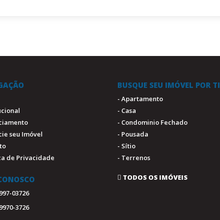
GAÇÃO
BUSQUE SEU IMÓVEL POR T
- Apartamento
tucional
- Casa
nciamento
- Condominio Fechado
cie seu Imóvel
- Pousada
to
- Sítio
ica de Privacidade
- Terrenos
TODOS OS IMÓVEIS
 CONOSCO
9997-03726
99970-3726