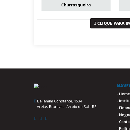
Churrasqueira
CLIQUE PARA I
NAVE
- Home
- Insti
Beijamim Constante, 1534
Areias Brancas - Arroio do Sal - RS
- Fina
- Nego
- Conta
- Polít