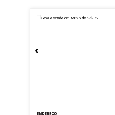
‹
ENDEREÇO