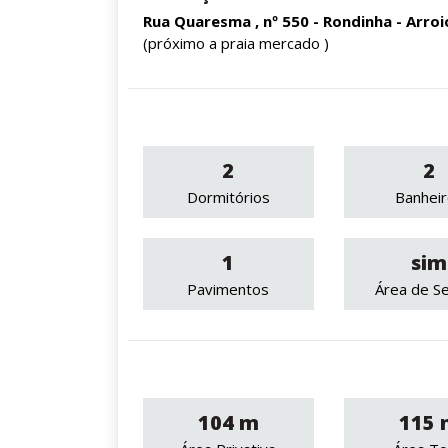
Rua Quaresma , nº 550 - Rondinha - Arroi
(próximo a praia mercado )
2
2
Dormitórios
Banhei
1
sim
Pavimentos
Área de Se
104 m
115 