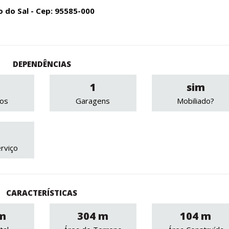
o do Sal - Cep: 95585-000
DEPENDÊNCIAS
1
sim
ros
Garagens
Mobiliado?
rviço
CARACTERÍSTICAS
m
304 m
104 m