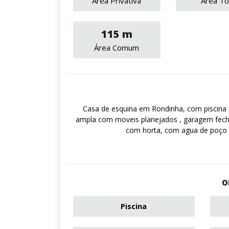
Área Privativa
Área To
115 m
Área Comum
Casa de esquina em Rondinha, com piscina co
ampla com moveis planejados , garagem fechad
com horta, com agua de poço e
O
Piscina