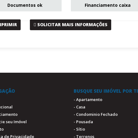
Documentos ok
Financiamento caixa
MPRIMIR
SOLICITAR MAIS INFORMAÇÕES
GAÇÃO
BUSQUE SEU IMÓVEL POR T
- Apartamento
tucional
- Casa
nciamento
- Condominio Fechado
cie seu Imóvel
- Pousada
to
- Sítio
ica de Privacidade
- Terrenos