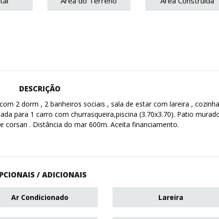
tal
Área do Terreno
Área Construída
DESCRIÇÃO
m 2 dorm , 2 banheiros sociais , sala de estar com lareira , cozinh
a para 1 carro com churrasqueira,piscina (3.70x3.70). Patio murad
 corsan . Distância do mar 600m. Aceita financiamento.
PCIONAIS / ADICIONAIS
Ar Condicionado
Lareira